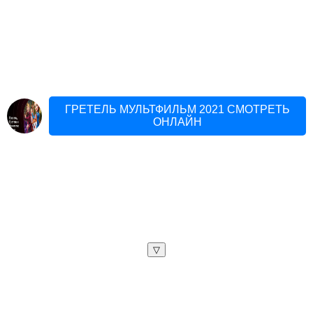
ГРЕТЕЛЬ МУЛЬТФИЛЬМ 2021 СМОТРЕТЬ
ОНЛАЙН
▽