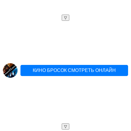
▽
КИНО БРОСОК СМОТРЕТЬ ОНЛАЙН
▽