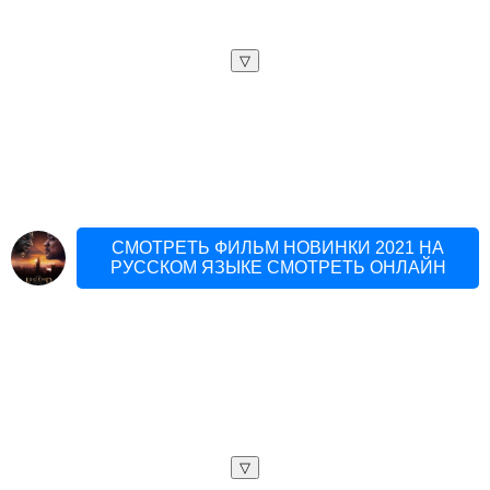
▽
СМОТРЕТЬ ФИЛЬМ НОВИНКИ 2021 НА
РУССКОМ ЯЗЫКЕ СМОТРЕТЬ ОНЛАЙН
▽