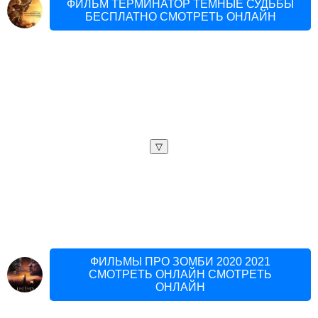
ФИЛЬМ ТЕРМИНАТОР ТЕМНЫЕ СУДЬБЫ
БЕСПЛАТНО СМОТРЕТЬ ОНЛАЙН
▽
ФИЛЬМЫ ПРО ЗОМБИ 2020 2021
СМОТРЕТЬ ОНЛАЙН СМОТРЕТЬ
ОНЛАЙН