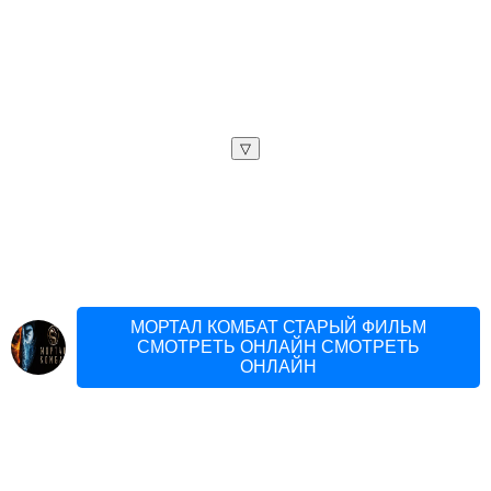
▽
МОРТАЛ КОМБАТ СТАРЫЙ ФИЛЬМ
СМОТРЕТЬ ОНЛАЙН СМОТРЕТЬ
ОНЛАЙН