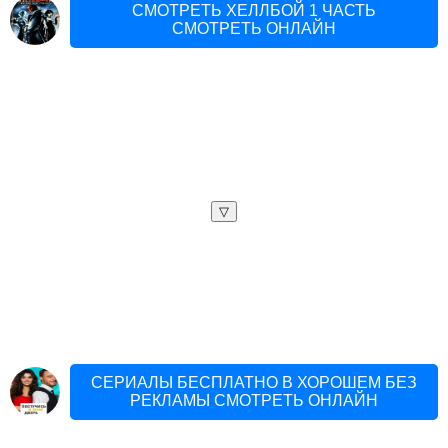
СМОТРЕТЬ ХЕЛЛБОЙ 1 ЧАСТЬ
СМОТРЕТЬ ОНЛАЙН
▽
СЕРИАЛЫ БЕСПЛАТНО В ХОРОШЕМ БЕЗ
РЕКЛАМЫ СМОТРЕТЬ ОНЛАЙН