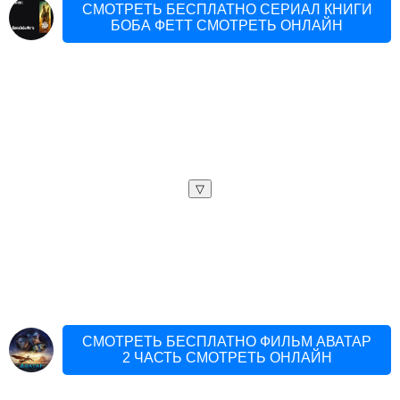
СМОТРЕТЬ БЕСПЛАТНО СЕРИАЛ КНИГИ
БОБА ФЕТТ СМОТРЕТЬ ОНЛАЙН
▽
СМОТРЕТЬ БЕСПЛАТНО ФИЛЬМ АВАТАР
2 ЧАСТЬ СМОТРЕТЬ ОНЛАЙН