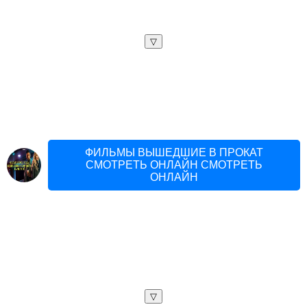
▽
ФИЛЬМЫ ВЫШЕДШИЕ В ПРОКАТ
СМОТРЕТЬ ОНЛАЙН СМОТРЕТЬ
ОНЛАЙН
▽