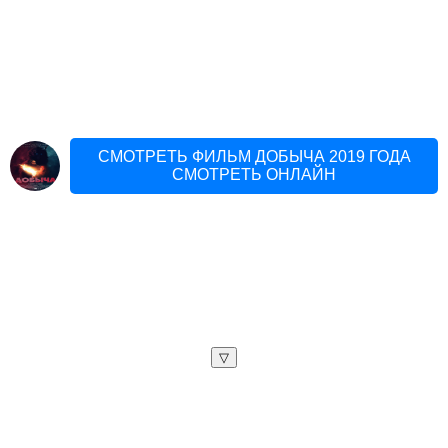
СМОТРЕТЬ ФИЛЬМ ДОБЫЧА 2019 ГОДА
СМОТРЕТЬ ОНЛАЙН
▽