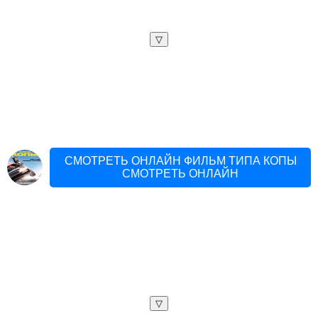
▽
СМОТРЕТЬ ОНЛАЙН ФИЛЬМ ТИПА КОПЫ
СМОТРЕТЬ ОНЛАЙН
▽