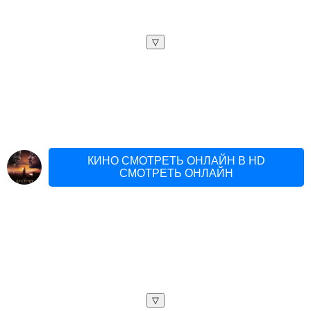
▽
КИНО СМОТРЕТЬ ОНЛАЙН В HD
СМОТРЕТЬ ОНЛАЙН
▽