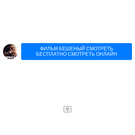
ФИЛЬМ БЕШЕНЫЙ СМОТРЕТЬ
БЕСПЛАТНО СМОТРЕТЬ ОНЛАЙН
▽