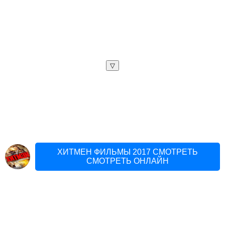
▽
ХИТМЕН ФИЛЬМЫ 2017 СМОТРЕТЬ
СМОТРЕТЬ ОНЛАЙН