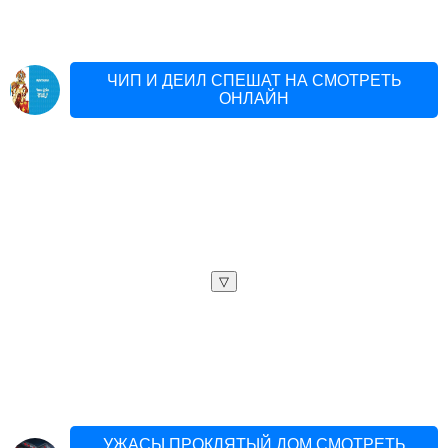
ЧИП И ДЕИЛ СПЕШАТ НА СМОТРЕТЬ
ОНЛАЙН
▽
УЖАСЫ ПРОКЛЯТЫЙ ДОМ СМОТРЕТЬ