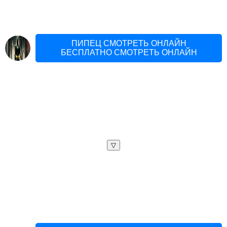
ПИПЕЦ СМОТРЕТЬ ОНЛАЙН
БЕСПЛАТНО СМОТРЕТЬ ОНЛАЙН
▽