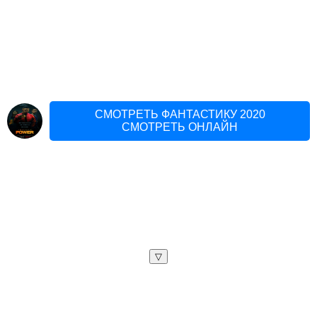
СМОТРЕТЬ ФАНТАСТИКУ 2020
СМОТРЕТЬ ОНЛАЙН
▽