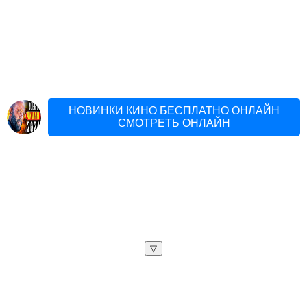
НОВИНКИ КИНО БЕСПЛАТНО ОНЛАЙН
СМОТРЕТЬ ОНЛАЙН
▽