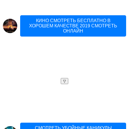
КИНО СМОТРЕТЬ БЕСПЛАТНО В
ХОРОШЕМ КАЧЕСТВЕ 2019 СМОТРЕТЬ
ОНЛАЙН
▽
СМОТРЕТЬ УБОЙНЫЕ КАНИКУЛЫ