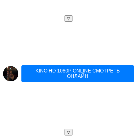
▽
KINO HD 1080P ONLINE СМОТРЕТЬ
ОНЛАЙН
▽