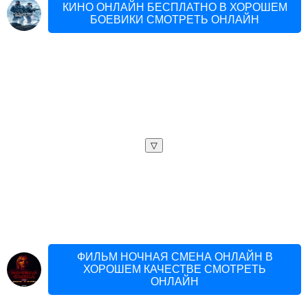
КИНО ОНЛАЙН БЕСПЛАТНО В ХОРОШЕМ
БОЕВИКИ СМОТРЕТЬ ОНЛАЙН
▽
ФИЛЬМ НОЧНАЯ СМЕНА ОНЛАЙН В
ХОРОШЕМ КАЧЕСТВЕ СМОТРЕТЬ
ОНЛАЙН