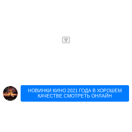
▽
НОВИНКИ КИНО 2021 ГОДА В ХОРОШЕМ
КАЧЕСТВЕ СМОТРЕТЬ ОНЛАЙН