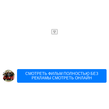
▽
СМОТРЕТЬ ФИЛЬМ ПОЛНОСТЬЮ БЕЗ
РЕКЛАМЫ СМОТРЕТЬ ОНЛАЙН