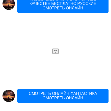
КАЧЕСТВЕ БЕСПЛАТНО РУССКИЕ
СМОТРЕТЬ ОНЛАЙН
▽
СМОТРЕТЬ ОНЛАЙН ФАНТАСТИКА
СМОТРЕТЬ ОНЛАЙН