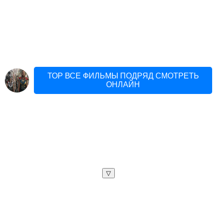
ТОР ВСЕ ФИЛЬМЫ ПОДРЯД СМОТРЕТЬ
ОНЛАЙН
▽