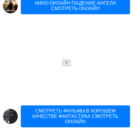
КИНО ОНЛАЙН ПАДЕНИЕ АНГЕЛА
СМОТРЕТЬ ОНЛАЙН
▽
СМОТРЕТЬ ФИЛЬМЫ В ХОРОШЕМ
КАЧЕСТВЕ ФАНТАСТИКА СМОТРЕТЬ
ОНЛАЙН