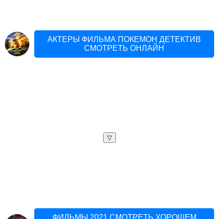
АКТЕРЫ ФИЛЬМА ПОКЕМОН ДЕТЕКТИВ
СМОТРЕТЬ ОНЛАЙН
▽
ФИЛЬМЫ 2021 СМОТРЕТЬ ХОРОШЕМ