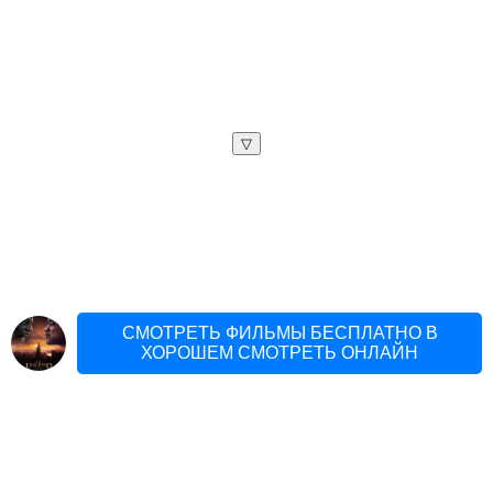
▽
СМОТРЕТЬ ФИЛЬМЫ БЕСПЛАТНО В
ХОРОШЕМ СМОТРЕТЬ ОНЛАЙН