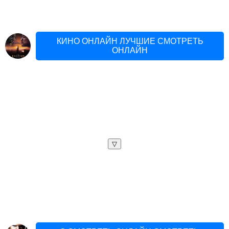
КИНО ОНЛАЙН ЛУЧШИЕ СМОТРЕТЬ
ОНЛАЙН
▽