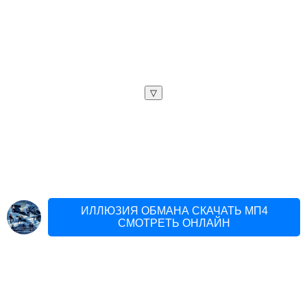
▽
ИЛЛЮЗИЯ ОБМАНА СКАЧАТЬ МП4
СМОТРЕТЬ ОНЛАЙН