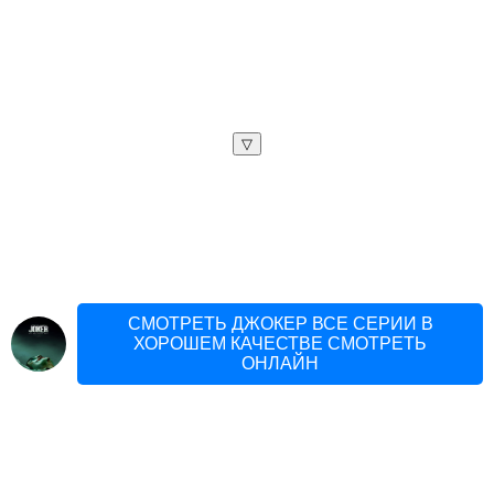
▽
СМОТРЕТЬ ДЖОКЕР ВСЕ СЕРИИ В
ХОРОШЕМ КАЧЕСТВЕ СМОТРЕТЬ
ОНЛАЙН