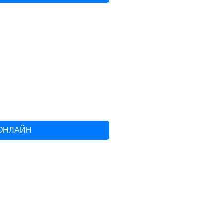
 ОНЛАЙН