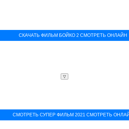
СКАЧАТЬ ФИЛЬМ БОЙКО 2 СМОТРЕТЬ ОНЛАЙН
▽
СМОТРЕТЬ СУПЕР ФИЛЬМ 2021 СМОТРЕТЬ ОНЛА