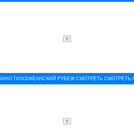
▽
КИНО ТИХООКЕАНСКИЙ РУБЕЖ СМОТРЕТЬ СМОТРЕТЬ
▽