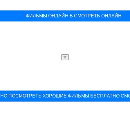
ФИЛЬМЫ ОНЛАЙН В СМОТРЕТЬ ОНЛАЙН
▽
ЖНО ПОСМОТРЕТЬ ХОРОШИЕ ФИЛЬМЫ БЕСПЛАТНО СМ