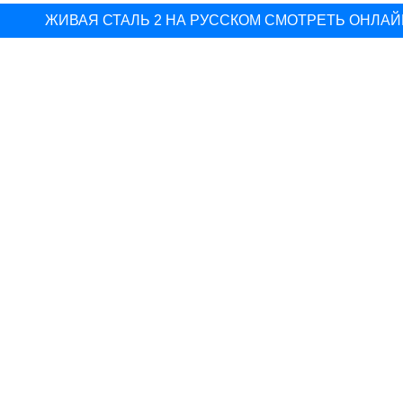
ЖИВАЯ СТАЛЬ 2 НА РУССКОМ СМОТРЕТЬ ОНЛАЙ
▽
ЮРИЙ БОЙКО ФИЛЬМЫ СМОТРЕТЬ ОНЛАЙН
▽