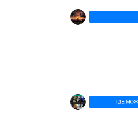
ГДЕ МО