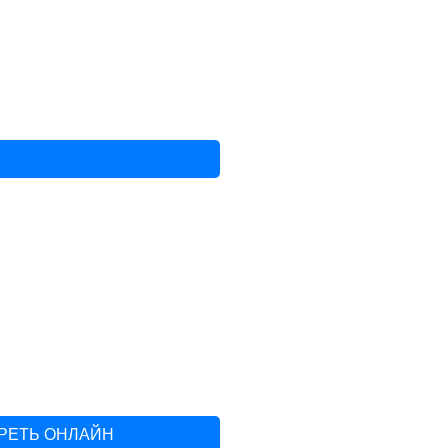
ТРЕТЬ ОНЛАЙН