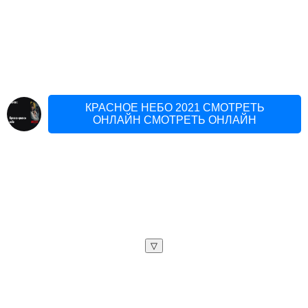
КРАСНОЕ НЕБО 2021 СМОТРЕТЬ
ОНЛАЙН СМОТРЕТЬ ОНЛАЙН
▽