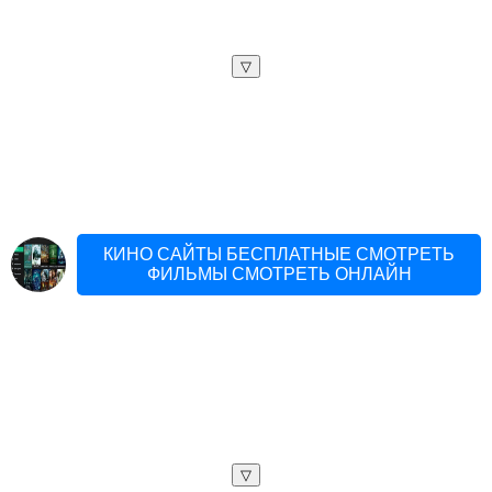
▽
КИНО САЙТЫ БЕСПЛАТНЫЕ СМОТРЕТЬ
ФИЛЬМЫ СМОТРЕТЬ ОНЛАЙН
▽