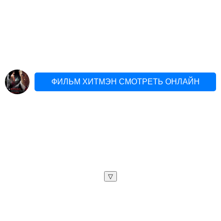
ФИЛЬМ ХИТМЭН СМОТРЕТЬ ОНЛАЙН
▽