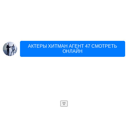
АКТЕРЫ ХИТМАН АГЕНТ 47 СМОТРЕТЬ
ОНЛАЙН
▽