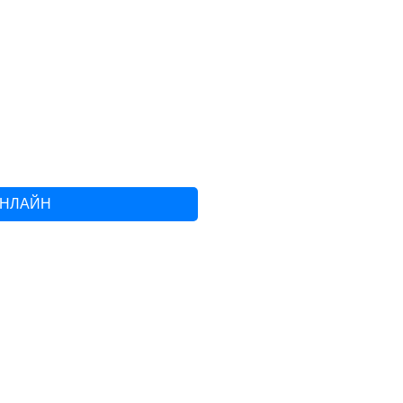
ОНЛАЙН