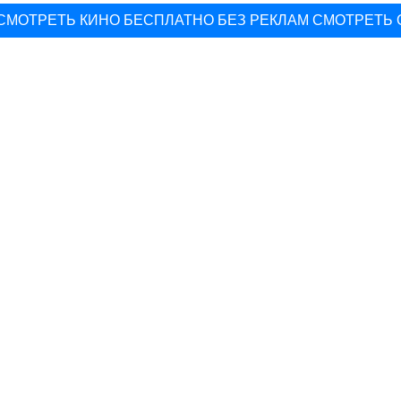
СМОТРЕТЬ КИНО БЕСПЛАТНО БЕЗ РЕКЛАМ СМОТРЕТЬ
▽
РЕТЬ ФИЛЬМ ХИТМЭН 2 В ХОРОШЕМ КАЧЕСТВЕ СМОТ
▽