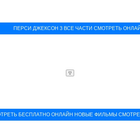
ПЕРСИ ДЖЕКСОН 3 ВСЕ ЧАСТИ СМОТРЕТЬ ОНЛА
▽
ТРЕТЬ БЕСПЛАТНО ОНЛАЙН НОВЫЕ ФИЛЬМЫ СМОТРЕ