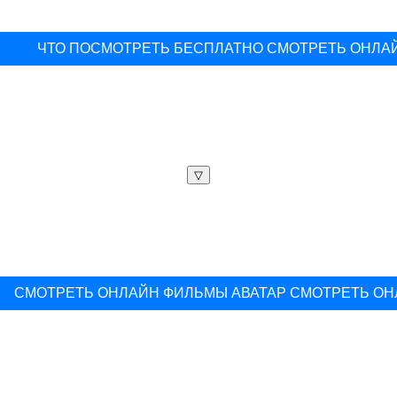
ЧТО ПОСМОТРЕТЬ БЕСПЛАТНО СМОТРЕТЬ ОНЛА
▽
СМОТРЕТЬ ОНЛАЙН ФИЛЬМЫ АВАТАР СМОТРЕТЬ О