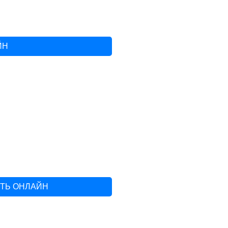
ЙН
ТЬ ОНЛАЙН