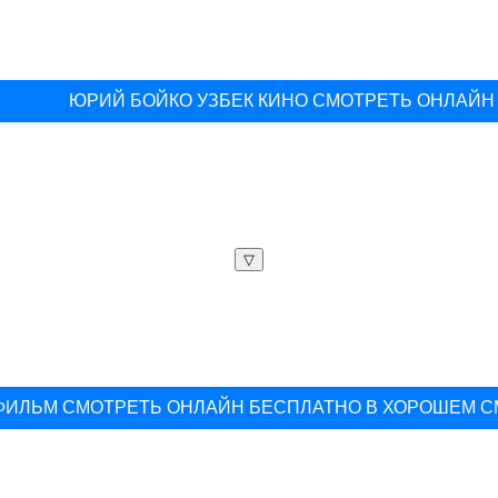
ЮРИЙ БОЙКО УЗБЕК КИНО СМОТРЕТЬ ОНЛАЙН
▽
ФИЛЬМ СМОТРЕТЬ ОНЛАЙН БЕСПЛАТНО В ХОРОШЕМ 