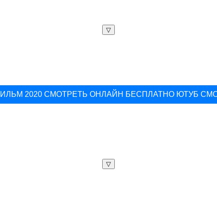
▽
ФИЛЬМ 2020 СМОТРЕТЬ ОНЛАЙН БЕСПЛАТНО ЮТУБ СМ
▽