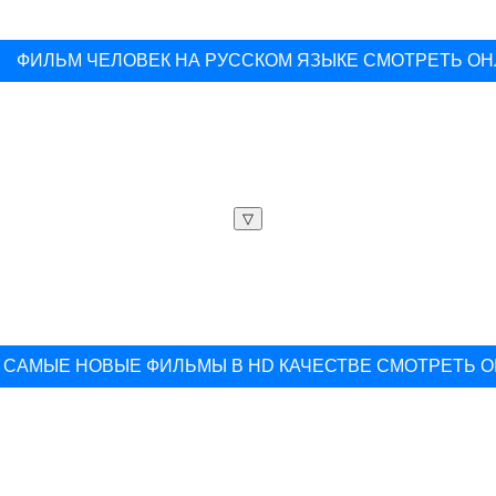
ФИЛЬМ ЧЕЛОВЕК НА РУССКОМ ЯЗЫКЕ СМОТРЕТЬ О
▽
САМЫЕ НОВЫЕ ФИЛЬМЫ В HD КАЧЕСТВЕ СМОТРЕТЬ 