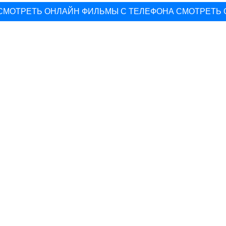
СМОТРЕТЬ ОНЛАЙН ФИЛЬМЫ С ТЕЛЕФОНА СМОТРЕТЬ
▽
СМОТРЕТЬ ФИЛЬМ PART 1 СМОТРЕТЬ ОНЛАЙН
▽