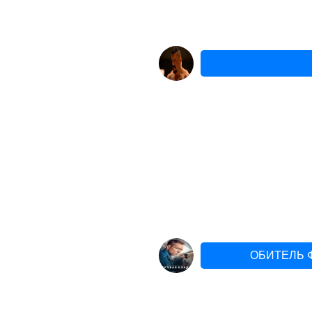
ОБИТЕЛЬ 