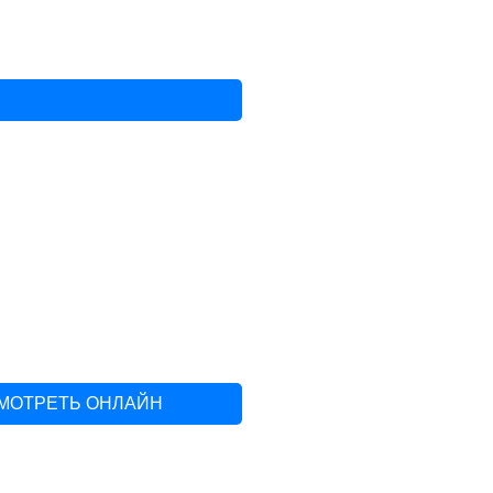
СМОТРЕТЬ ОНЛАЙН