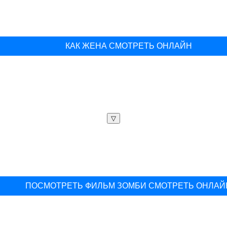
КАК ЖЕНА СМОТРЕТЬ ОНЛАЙН
▽
ПОСМОТРЕТЬ ФИЛЬМ ЗОМБИ СМОТРЕТЬ ОНЛАЙ