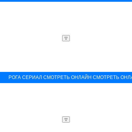
▽
РОГА СЕРИАЛ СМОТРЕТЬ ОНЛАЙН СМОТРЕТЬ ОНЛ
▽