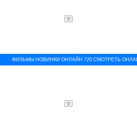
▽
ФИЛЬМЫ НОВИНКИ ОНЛАЙН 720 СМОТРЕТЬ ОНЛ
▽