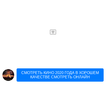
▽
СМОТРЕТЬ КИНО 2020 ГОДА В ХОРОШЕМ
КАЧЕСТВЕ СМОТРЕТЬ ОНЛАЙН