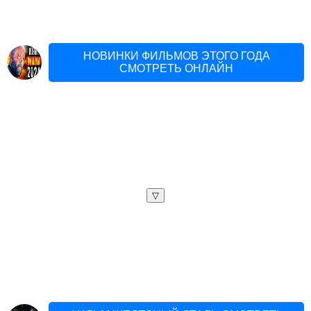
НОВИНКИ ФИЛЬМОВ ЭТОГО ГОДА
СМОТРЕТЬ ОНЛАЙН
▽