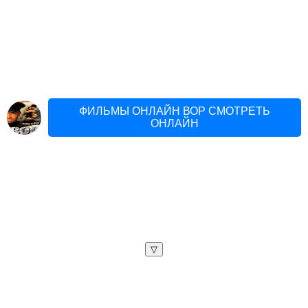
ФИЛЬМЫ ОНЛАЙН ВОР СМОТРЕТЬ
ОНЛАЙН
▽