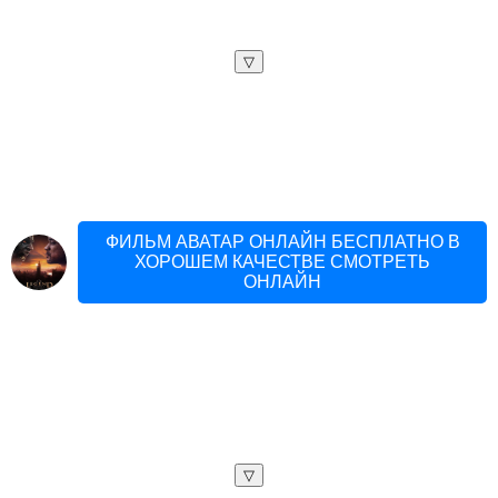
▽
ФИЛЬМ АВАТАР ОНЛАЙН БЕСПЛАТНО В
ХОРОШЕМ КАЧЕСТВЕ СМОТРЕТЬ
ОНЛАЙН
▽