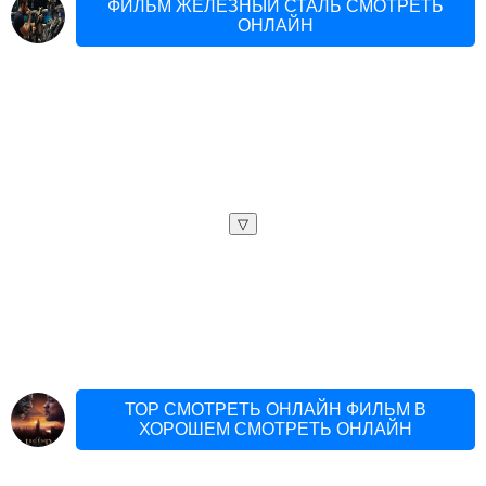
ФИЛЬМ ЖЕЛЕЗНЫЙ СТАЛЬ СМОТРЕТЬ
ОНЛАЙН
▽
ТОР СМОТРЕТЬ ОНЛАЙН ФИЛЬМ В
ХОРОШЕМ СМОТРЕТЬ ОНЛАЙН