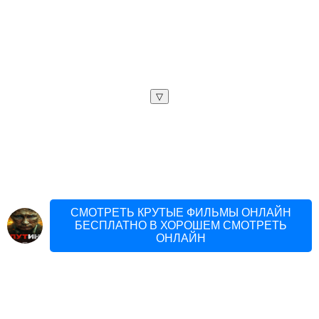
▽
СМОТРЕТЬ КРУТЫЕ ФИЛЬМЫ ОНЛАЙН
БЕСПЛАТНО В ХОРОШЕМ СМОТРЕТЬ
ОНЛАЙН