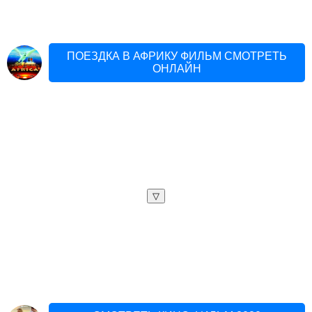
ПОЕЗДКА В АФРИКУ ФИЛЬМ СМОТРЕТЬ
ОНЛАЙН
▽