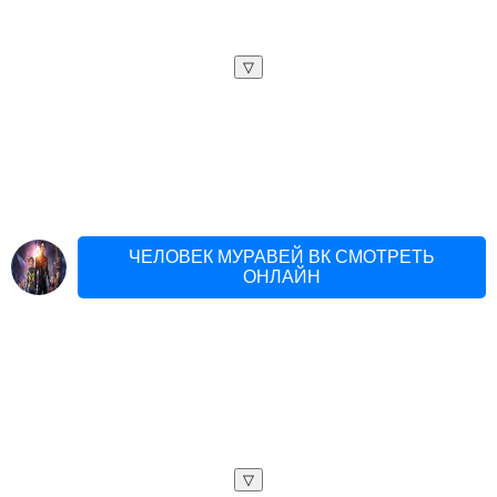
▽
ЧЕЛОВЕК МУРАВЕЙ ВК СМОТРЕТЬ
ОНЛАЙН
▽