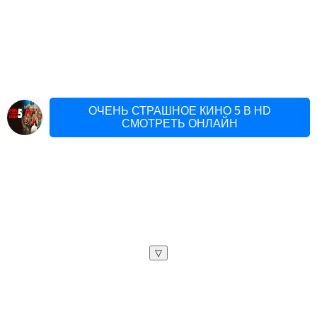
ОЧЕНЬ СТРАШНОЕ КИНО 5 В HD
СМОТРЕТЬ ОНЛАЙН
▽