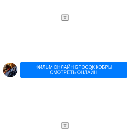
▽
ФИЛЬМ ОНЛАЙН БРОСОК КОБРЫ
СМОТРЕТЬ ОНЛАЙН
▽