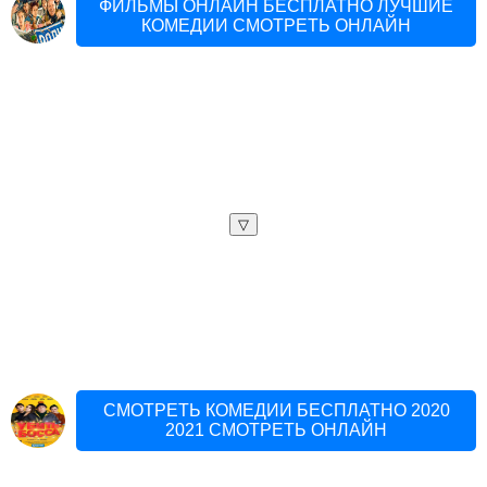
ФИЛЬМЫ ОНЛАЙН БЕСПЛАТНО ЛУЧШИЕ
КОМЕДИИ СМОТРЕТЬ ОНЛАЙН
▽
СМОТРЕТЬ КОМЕДИИ БЕСПЛАТНО 2020
2021 СМОТРЕТЬ ОНЛАЙН