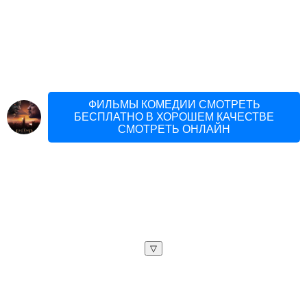
ФИЛЬМЫ КОМЕДИИ СМОТРЕТЬ
БЕСПЛАТНО В ХОРОШЕМ КАЧЕСТВЕ
СМОТРЕТЬ ОНЛАЙН
▽