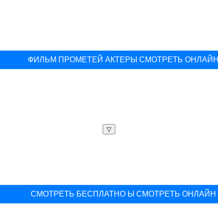
ФИЛЬМ ПРОМЕТЕЙ АКТЕРЫ СМОТРЕТЬ ОНЛАЙ
▽
СМОТРЕТЬ БЕСПЛАТНО Ы СМОТРЕТЬ ОНЛАЙН