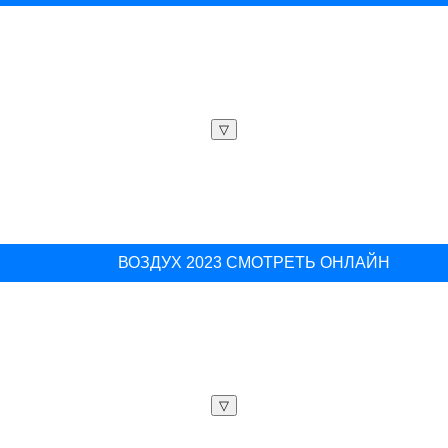
▽
ВОЗДУХ 2023 СМОТРЕТЬ ОНЛАЙН
▽