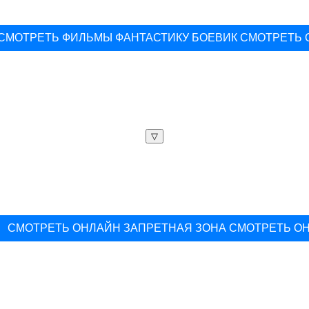
СМОТРЕТЬ ФИЛЬМЫ ФАНТАСТИКУ БОЕВИК СМОТРЕТЬ
▽
СМОТРЕТЬ ОНЛАЙН ЗАПРЕТНАЯ ЗОНА СМОТРЕТЬ О