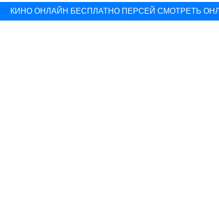
КИНО ОНЛАЙН БЕСПЛАТНО ПЕРСЕЙ СМОТРЕТЬ ОН
▽
МАЙОР ГРОМ ЛОРДФИЛЬМ СМОТРЕТЬ ОНЛАЙН
▽