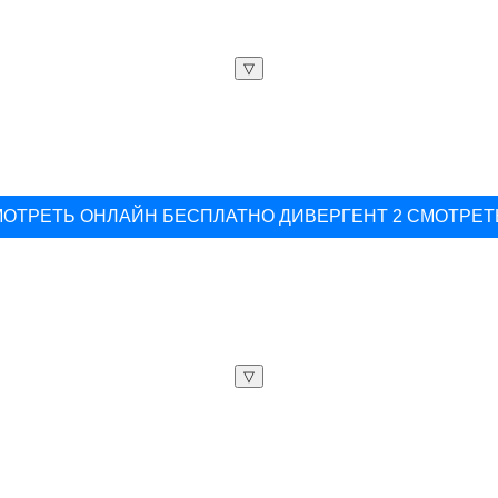
▽
ОТРЕТЬ ОНЛАЙН БЕСПЛАТНО ДИВЕРГЕНТ 2 СМОТРЕТ
▽