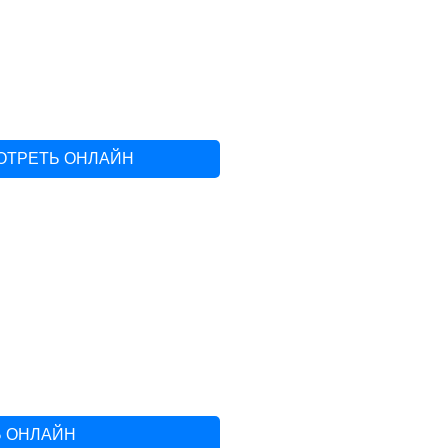
ОТРЕТЬ ОНЛАЙН
Ь ОНЛАЙН