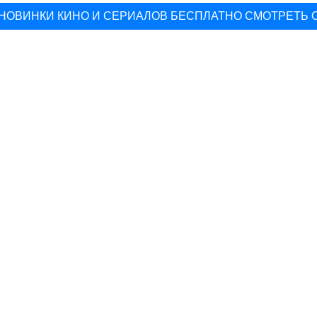
НОВИНКИ КИНО И СЕРИАЛОВ БЕСПЛАТНО СМОТРЕТЬ 
▽
СМОТРЕТЬ ОНЛАЙН УЖАСОВ СМОТРЕТЬ ОНЛАЙ
▽