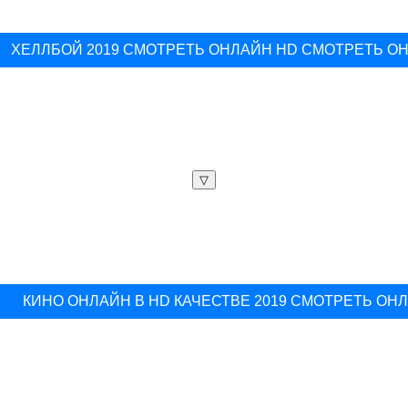
ХЕЛЛБОЙ 2019 СМОТРЕТЬ ОНЛАЙН HD СМОТРЕТЬ О
▽
КИНО ОНЛАЙН В HD КАЧЕСТВЕ 2019 СМОТРЕТЬ ОН