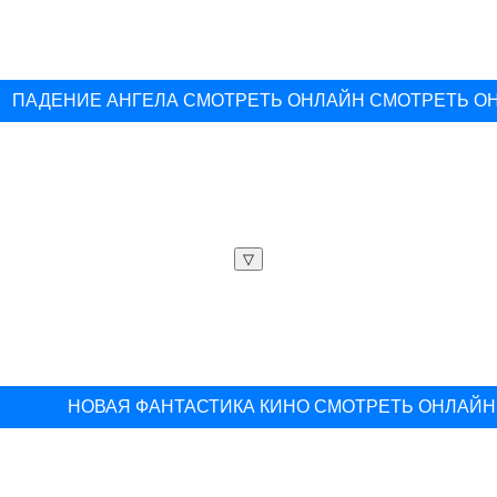
ПАДЕНИЕ АНГЕЛА СМОТРЕТЬ ОНЛАЙН СМОТРЕТЬ О
▽
НОВАЯ ФАНТАСТИКА КИНО СМОТРЕТЬ ОНЛАЙН