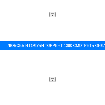
▽
ЛЮБОВЬ И ГОЛУБИ ТОРРЕНТ 1080 СМОТРЕТЬ ОНЛ
▽