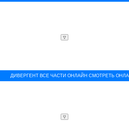
▽
ДИВЕРГЕНТ ВСЕ ЧАСТИ ОНЛАЙН СМОТРЕТЬ ОНЛ
▽