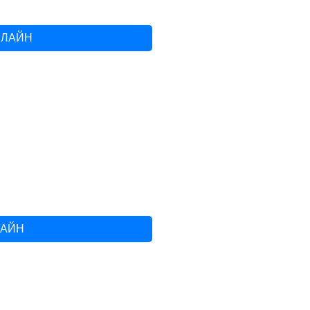
НЛАЙН
ЛАЙН