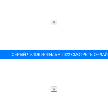
▽
СЕРЫЙ ЧЕЛОВЕК ФИЛЬМ 2022 СМОТРЕТЬ ОНЛА
▽