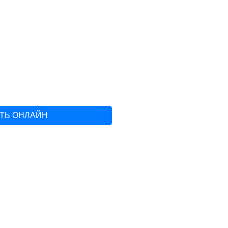
ЕТЬ ОНЛАЙН