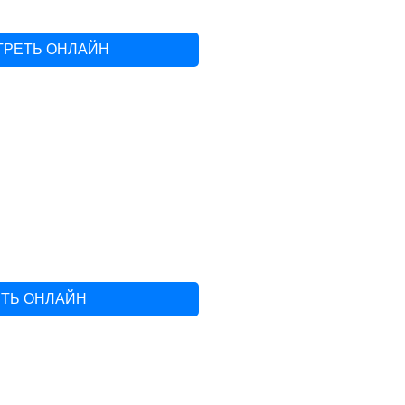
ТРЕТЬ ОНЛАЙН
ЕТЬ ОНЛАЙН