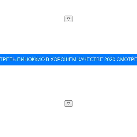
▽
ТРЕТЬ ПИНОККИО В ХОРОШЕМ КАЧЕСТВЕ 2020 СМОТР
▽