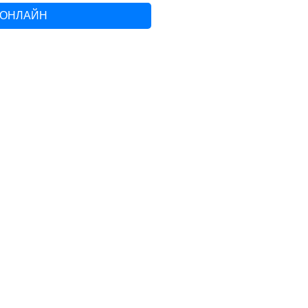
 ОНЛАЙН
ОНЛАЙН