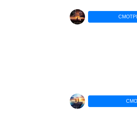
СМОТРЕ
СМО