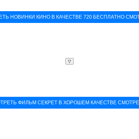
ТЬ НОВИНКИ КИНО В КАЧЕСТВЕ 720 БЕСПЛАТНО СМО
▽
ТРЕТЬ ФИЛЬМ СЕКРЕТ В ХОРОШЕМ КАЧЕСТВЕ СМОТР