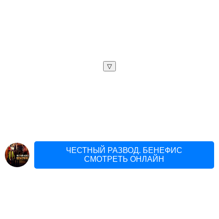
▽
ЧЕСТНЫЙ РАЗВОД. БЕНЕФИС
СМОТРЕТЬ ОНЛАЙН