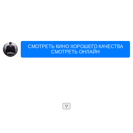
СМОТРЕТЬ КИНО ХОРОШЕГО КАЧЕСТВА
СМОТРЕТЬ ОНЛАЙН
▽