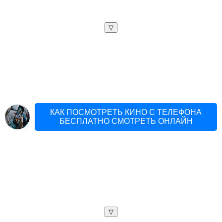
▽
КАК ПОСМОТРЕТЬ КИНО С ТЕЛЕФОНА
БЕСПЛАТНО СМОТРЕТЬ ОНЛАЙН
▽