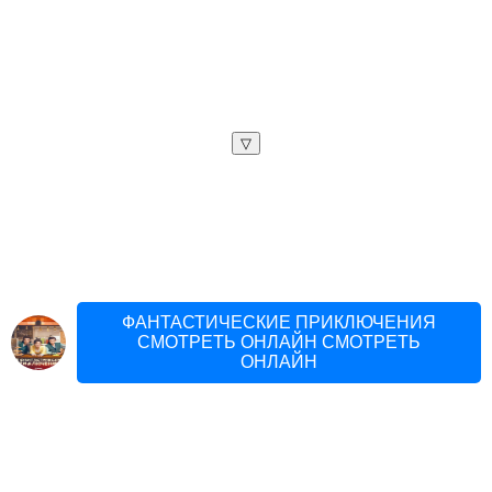
▽
ФАНТАСТИЧЕСКИЕ ПРИКЛЮЧЕНИЯ
СМОТРЕТЬ ОНЛАЙН СМОТРЕТЬ
ОНЛАЙН