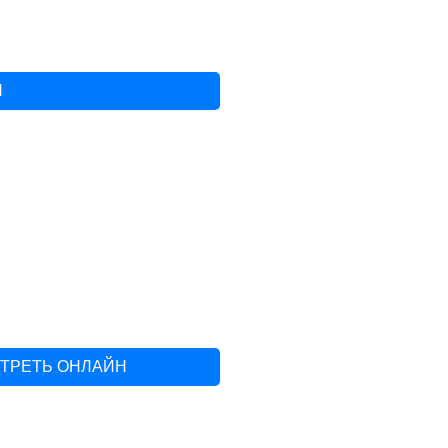
Н
ОТРЕТЬ ОНЛАЙН