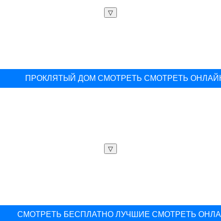
▽
ПРОКЛЯТЫЙ ДОМ СМОТРЕТЬ СМОТРЕТЬ ОНЛАЙ
▽
СМОТРЕТЬ БЕСПЛАТНО ЛУЧШИЕ СМОТРЕТЬ ОНЛ