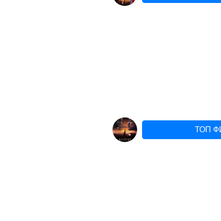
ТОП Ф