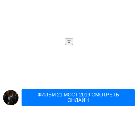
▽
ФИЛЬМ 21 МОСТ 2019 СМОТРЕТЬ
ОНЛАЙН