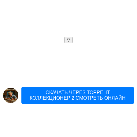
▽
СКАЧАТЬ ЧЕРЕЗ ТОРРЕНТ
КОЛЛЕКЦИОНЕР 2 СМОТРЕТЬ ОНЛАЙН