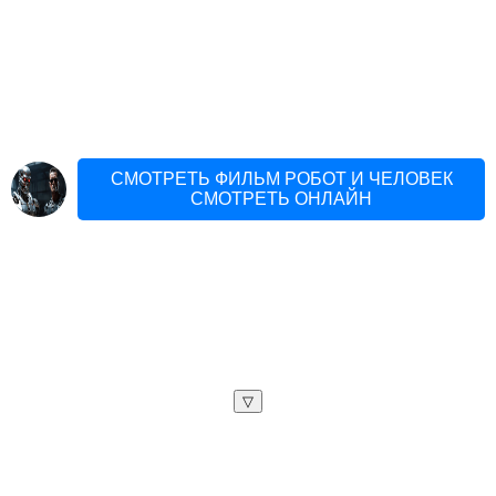
СМОТРЕТЬ ФИЛЬМ РОБОТ И ЧЕЛОВЕК
СМОТРЕТЬ ОНЛАЙН
▽