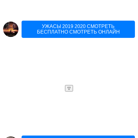
УЖАСЫ 2019 2020 СМОТРЕТЬ
БЕСПЛАТНО СМОТРЕТЬ ОНЛАЙН
▽