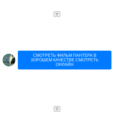
▽
СМОТРЕТЬ ФИЛЬМ ПАНТЕРА В
ХОРОШЕМ КАЧЕСТВЕ СМОТРЕТЬ
ОНЛАЙН
▽