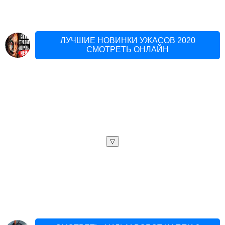
ЛУЧШИЕ НОВИНКИ УЖАСОВ 2020
СМОТРЕТЬ ОНЛАЙН
▽