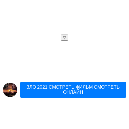
▽
ЗЛО 2021 СМОТРЕТЬ ФИЛЬМ СМОТРЕТЬ
ОНЛАЙН