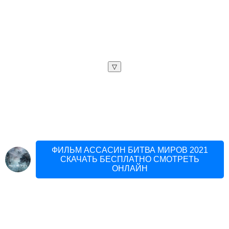
▽
ФИЛЬМ АССАСИН БИТВА МИРОВ 2021
СКАЧАТЬ БЕСПЛАТНО СМОТРЕТЬ
ОНЛАЙН