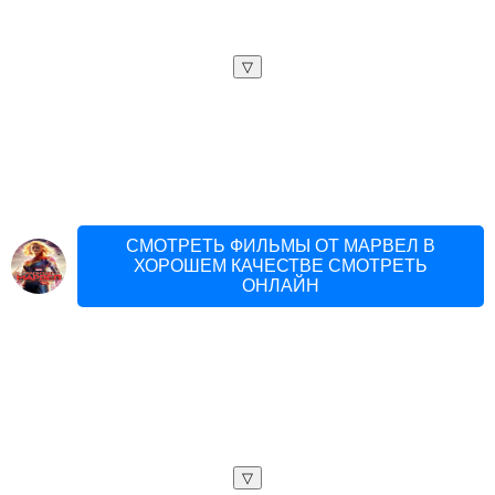
▽
СМОТРЕТЬ ФИЛЬМЫ ОТ МАРВЕЛ В
ХОРОШЕМ КАЧЕСТВЕ СМОТРЕТЬ
ОНЛАЙН
▽