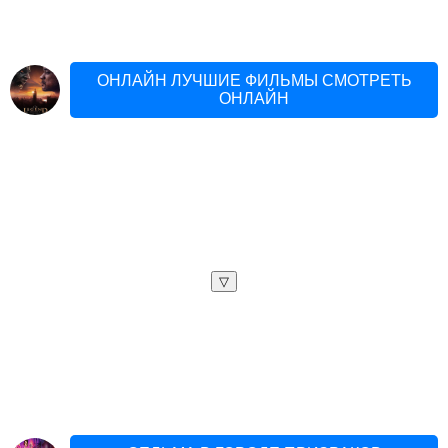
ОНЛАЙН ЛУЧШИЕ ФИЛЬМЫ СМОТРЕТЬ
ОНЛАЙН
▽