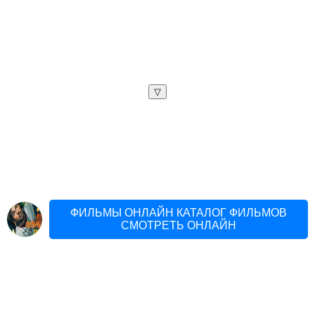
▽
ФИЛЬМЫ ОНЛАЙН КАТАЛОГ ФИЛЬМОВ
СМОТРЕТЬ ОНЛАЙН