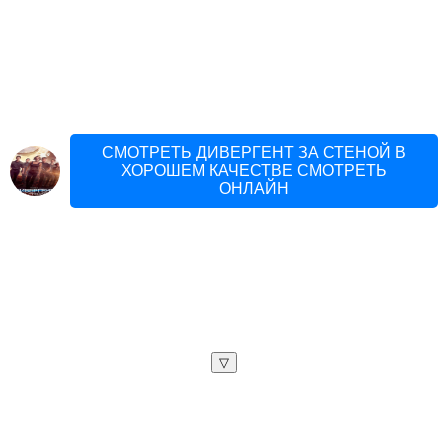
СМОТРЕТЬ ДИВЕРГЕНТ ЗА СТЕНОЙ В
ХОРОШЕМ КАЧЕСТВЕ СМОТРЕТЬ
ОНЛАЙН
▽