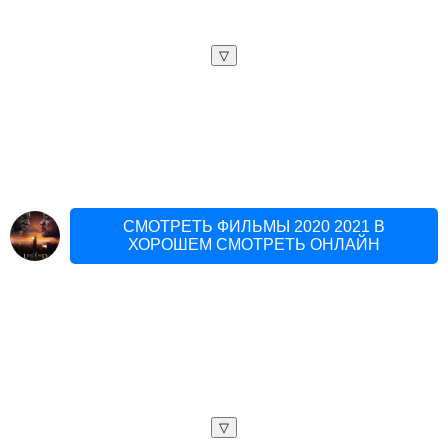
▽
СМОТРЕТЬ ФИЛЬМЫ 2020 2021 В
ХОРОШЕМ СМОТРЕТЬ ОНЛАЙН
▽