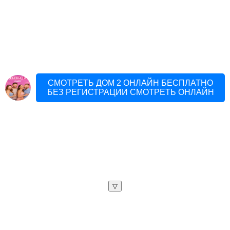
СМОТРЕТЬ ДОМ 2 ОНЛАЙН БЕСПЛАТНО
БЕЗ РЕГИСТРАЦИИ СМОТРЕТЬ ОНЛАЙН
▽