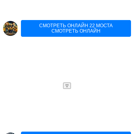
СМОТРЕТЬ ОНЛАЙН 22 МОСТА
СМОТРЕТЬ ОНЛАЙН
▽