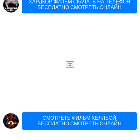
ХАРДКОР ФИЛЬМ СКАЧАТЬ НА ТЕЛЕФОН
БЕСПЛАТНО СМОТРЕТЬ ОНЛАЙН
▽
СМОТРЕТЬ ФИЛЬМ ХЕЛЛБОЙ
БЕСПЛАТНО СМОТРЕТЬ ОНЛАЙН