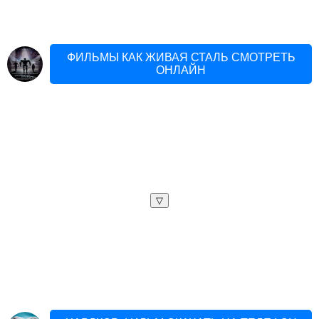
ФИЛЬМЫ КАК ЖИВАЯ СТАЛЬ СМОТРЕТЬ
ОНЛАЙН
▽