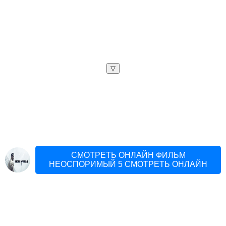
▽
СМОТРЕТЬ ОНЛАЙН ФИЛЬМ
НЕОСПОРИМЫЙ 5 СМОТРЕТЬ ОНЛАЙН