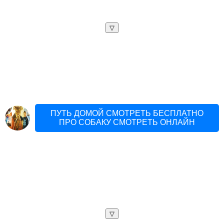
▽
ПУТЬ ДОМОЙ СМОТРЕТЬ БЕСПЛАТНО
ПРО СОБАКУ СМОТРЕТЬ ОНЛАЙН
▽