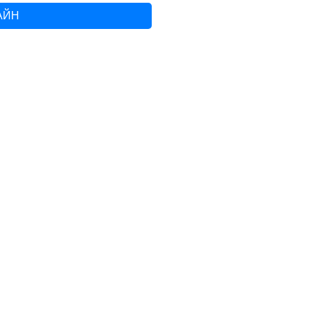
АЙН
ОНЛАЙН