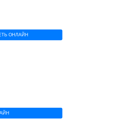
ЕТЬ ОНЛАЙН
ЛАЙН