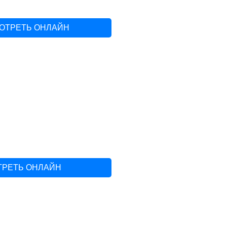
ОТРЕТЬ ОНЛАЙН
ТРЕТЬ ОНЛАЙН