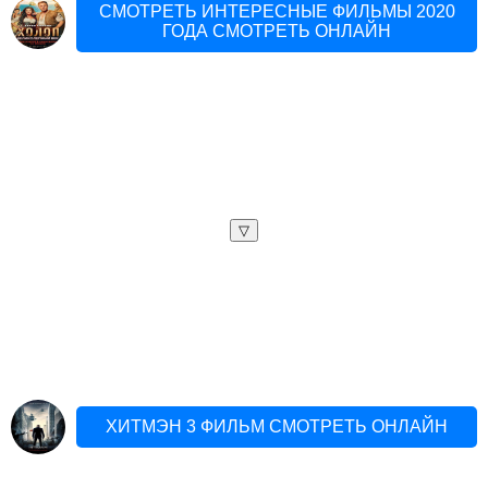
СМОТРЕТЬ ИНТЕРЕСНЫЕ ФИЛЬМЫ 2020
ГОДА СМОТРЕТЬ ОНЛАЙН
▽
ХИТМЭН 3 ФИЛЬМ СМОТРЕТЬ ОНЛАЙН