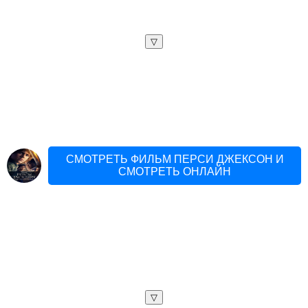
▽
СМОТРЕТЬ ФИЛЬМ ПЕРСИ ДЖЕКСОН И
СМОТРЕТЬ ОНЛАЙН
▽