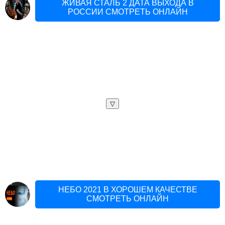
ЖИВАЯ СТАЛЬ 2 ДАТА ВЫХОДА В
РОССИИ СМОТРЕТЬ ОНЛАЙН
▽
НЕБО 2021 В ХОРОШЕМ КАЧЕСТВЕ
СМОТРЕТЬ ОНЛАЙН