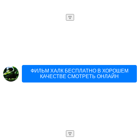
▽
ФИЛЬМ ХАЛК БЕСПЛАТНО В ХОРОШЕМ
КАЧЕСТВЕ СМОТРЕТЬ ОНЛАЙН
▽