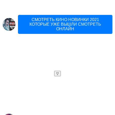
СМОТРЕТЬ КИНО НОВИНКИ 2021
КОТОРЫЕ УЖЕ ВЫШЛИ СМОТРЕТЬ
ОНЛАЙН
▽