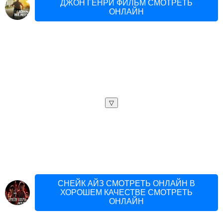
ДЖОН ГЕНРИ ФИЛЬМ СМОТРЕТЬ
ОНЛАЙН
▽
СНЕЙК АЙЗ СМОТРЕТЬ ОНЛАЙН В
ХОРОШЕМ КАЧЕСТВЕ СМОТРЕТЬ
ОНЛАЙН