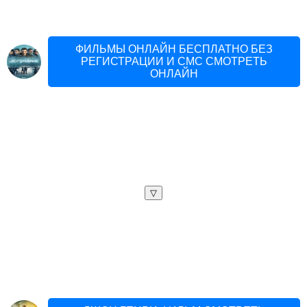
ФИЛЬМЫ ОНЛАЙН БЕСПЛАТНО БЕЗ
РЕГИСТРАЦИИ И СМС СМОТРЕТЬ
ОНЛАЙН
▽