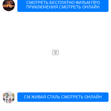
СМОТРЕТЬ БЕСПЛАТНО ФИЛЬМ ПРО
ПРИКЛЮЧЕНИЯ СМОТРЕТЬ ОНЛАЙН
▽
СМ ЖИВАЯ СТАЛЬ СМОТРЕТЬ ОНЛАЙН