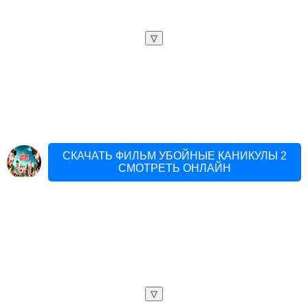
▽
СКАЧАТЬ ФИЛЬМ УБОЙНЫЕ КАНИКУЛЫ 2
СМОТРЕТЬ ОНЛАЙН
▽