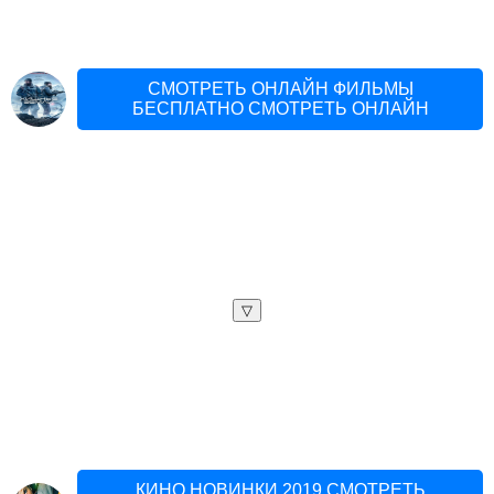
СМОТРЕТЬ ОНЛАЙН ФИЛЬМЫ
БЕСПЛАТНО СМОТРЕТЬ ОНЛАЙН
▽
КИНО НОВИНКИ 2019 СМОТРЕТЬ