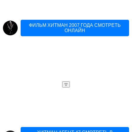
ФИЛЬМ ХИТМАН 2007 ГОДА СМОТРЕТЬ
ОНЛАЙН
▽