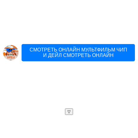
СМОТРЕТЬ ОНЛАЙН МУЛЬТФИЛЬМ ЧИП
И ДЕЙЛ СМОТРЕТЬ ОНЛАЙН
▽