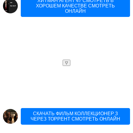
ХИТМАН АГЕНТ 47 СМОТРЕТЬ В
ХОРОШЕМ КАЧЕСТВЕ СМОТРЕТЬ
ОНЛАЙН
▽
СКАЧАТЬ ФИЛЬМ КОЛЛЕКЦИОНЕР 3
ЧЕРЕЗ ТОРРЕНТ СМОТРЕТЬ ОНЛАЙН