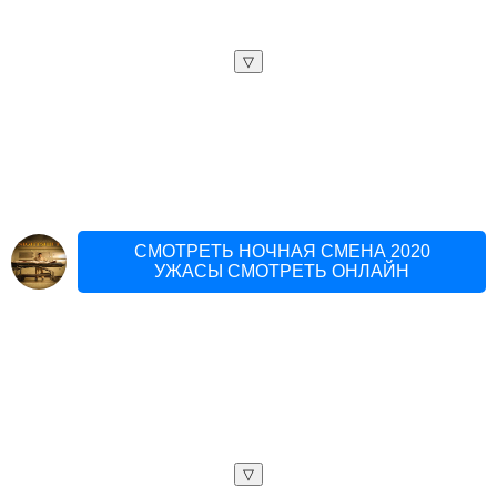
▽
СМОТРЕТЬ НОЧНАЯ СМЕНА 2020
УЖАСЫ СМОТРЕТЬ ОНЛАЙН
▽