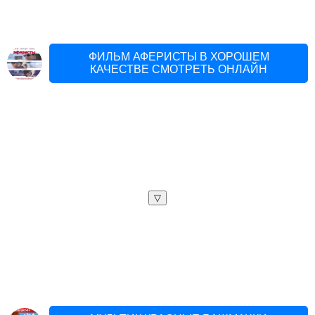
ФИЛЬМ АФЕРИСТЫ В ХОРОШЕМ
КАЧЕСТВЕ СМОТРЕТЬ ОНЛАЙН
▽