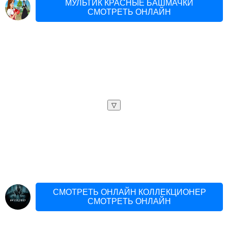
МУЛЬТИК КРАСНЫЕ БАШМАЧКИ
СМОТРЕТЬ ОНЛАЙН
▽
СМОТРЕТЬ ОНЛАЙН КОЛЛЕКЦИОНЕР
СМОТРЕТЬ ОНЛАЙН