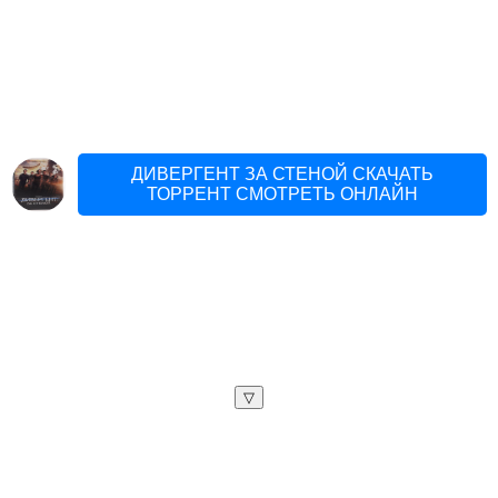
ДИВЕРГЕНТ ЗА СТЕНОЙ СКАЧАТЬ
ТОРРЕНТ СМОТРЕТЬ ОНЛАЙН
▽