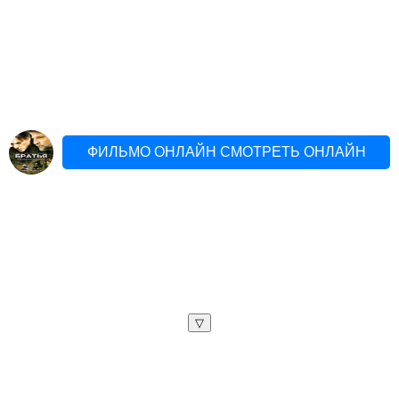
ФИЛЬМО ОНЛАЙН СМОТРЕТЬ ОНЛАЙН
▽