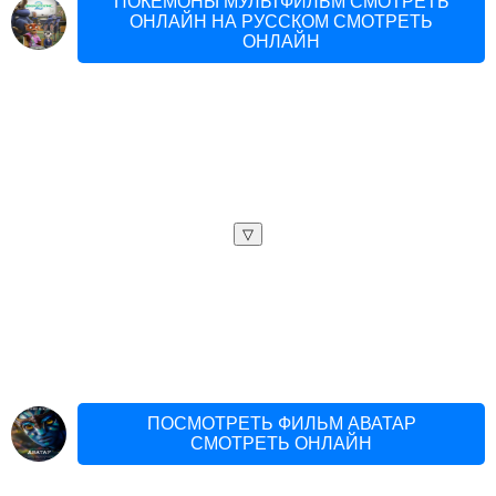
ПОКЕМОНЫ МУЛЬТФИЛЬМ СМОТРЕТЬ
ОНЛАЙН НА РУССКОМ СМОТРЕТЬ
ОНЛАЙН
▽
ПОСМОТРЕТЬ ФИЛЬМ АВАТАР
СМОТРЕТЬ ОНЛАЙН