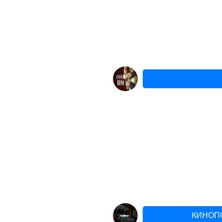
КИНОП