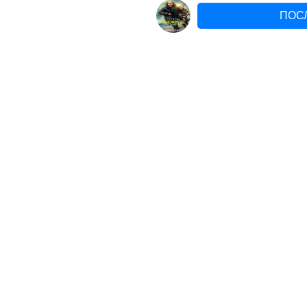
ПОС
КИНО