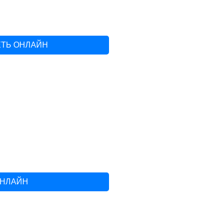
ЕТЬ ОНЛАЙН
ОНЛАЙН