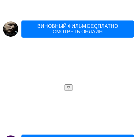
ВИНОВНЫЙ ФИЛЬМ БЕСПЛАТНО
СМОТРЕТЬ ОНЛАЙН
▽