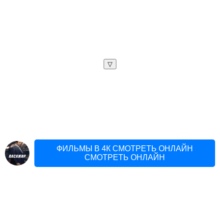
▽
ФИЛЬМЫ В 4К СМОТРЕТЬ ОНЛАЙН
СМОТРЕТЬ ОНЛАЙН