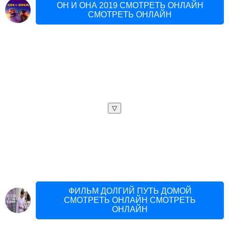
ОН И ОНА 2019 СМОТРЕТЬ ОНЛАЙН
СМОТРЕТЬ ОНЛАЙН
▽
ФИЛЬМ ДОЛГИЙ ПУТЬ ДОМОЙ
СМОТРЕТЬ ОНЛАЙН СМОТРЕТЬ
ОНЛАЙН