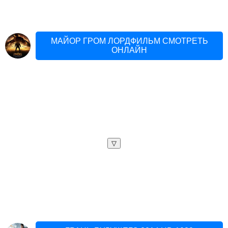
МАЙОР ГРОМ ЛОРДФИЛЬМ СМОТРЕТЬ
ОНЛАЙН
▽