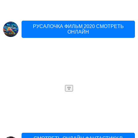
РУСАЛОЧКА ФИЛЬМ 2020 СМОТРЕТЬ
ОНЛАЙН
▽