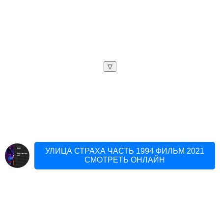
▽
УЛИЦА СТРАХА ЧАСТЬ 1994 ФИЛЬМ 2021
СМОТРЕТЬ ОНЛАЙН