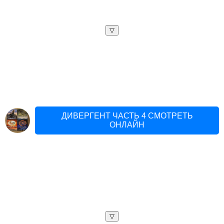
▽
ДИВЕРГЕНТ ЧАСТЬ 4 СМОТРЕТЬ
ОНЛАЙН
▽