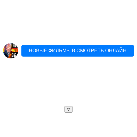
НОВЫЕ ФИЛЬМЫ В СМОТРЕТЬ ОНЛАЙН
▽