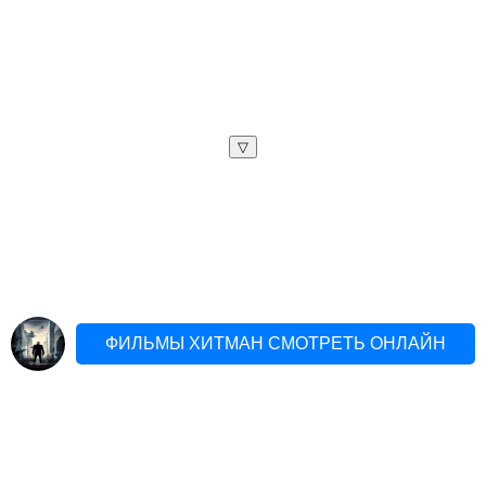
▽
ФИЛЬМЫ ХИТМАН СМОТРЕТЬ ОНЛАЙН