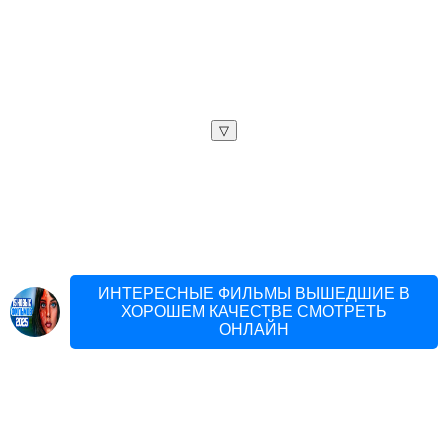
▽
ИНТЕРЕСНЫЕ ФИЛЬМЫ ВЫШЕДШИЕ В
ХОРОШЕМ КАЧЕСТВЕ СМОТРЕТЬ
ОНЛАЙН