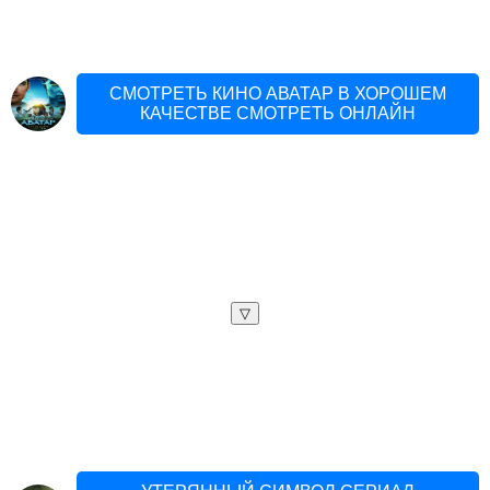
СМОТРЕТЬ КИНО АВАТАР В ХОРОШЕМ
КАЧЕСТВЕ СМОТРЕТЬ ОНЛАЙН
▽