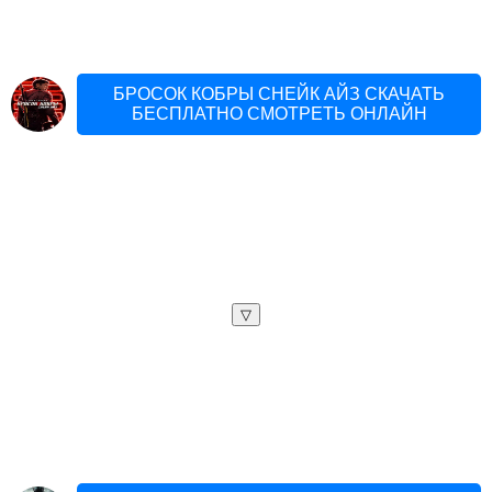
БРОСОК КОБРЫ СНЕЙК АЙЗ СКАЧАТЬ
БЕСПЛАТНО СМОТРЕТЬ ОНЛАЙН
▽