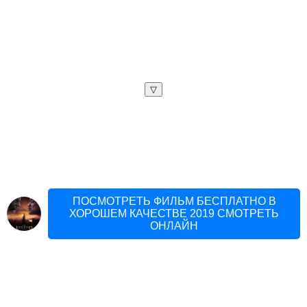
▽
ПОСМОТРЕТЬ ФИЛЬМ БЕСПЛАТНО В
ХОРОШЕМ КАЧЕСТВЕ 2019 СМОТРЕТЬ
ОНЛАЙН