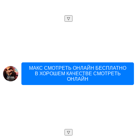
▽
МАКС СМОТРЕТЬ ОНЛАЙН БЕСПЛАТНО
В ХОРОШЕМ КАЧЕСТВЕ СМОТРЕТЬ
ОНЛАЙН
▽