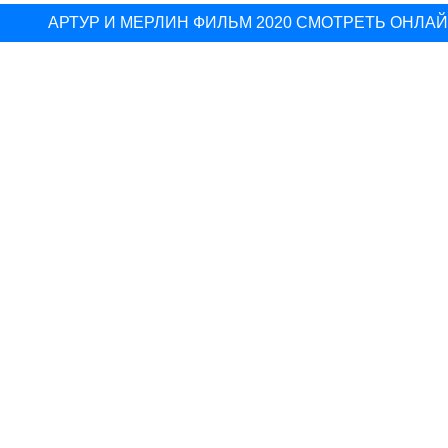
АРТУР И МЕРЛИН ФИЛЬМ 2020 СМОТРЕТЬ ОНЛА
▽
НЛАЙН В ХОРОШЕМ КАЧЕСТВЕ БЕЗ РЕКЛАМЫ СМОТРЕТ
▽