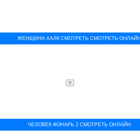
ЖЕНЩИНА ХАЛК СМОТРЕТЬ СМОТРЕТЬ ОНЛАЙ
▽
ЧЕЛОВЕК ФОНАРЬ 2 СМОТРЕТЬ ОНЛАЙН