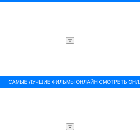
▽
САМЫЕ ЛУЧШИЕ ФИЛЬМЫ ОНЛАЙН СМОТРЕТЬ ОН
▽