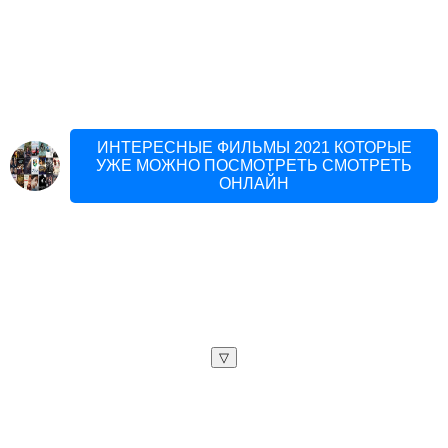
ИНТЕРЕСНЫЕ ФИЛЬМЫ 2021 КОТОРЫЕ
УЖЕ МОЖНО ПОСМОТРЕТЬ СМОТРЕТЬ
ОНЛАЙН
▽