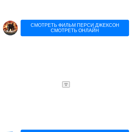
СМОТРЕТЬ ФИЛЬМ ПЕРСИ ДЖЕКСОН
СМОТРЕТЬ ОНЛАЙН
▽