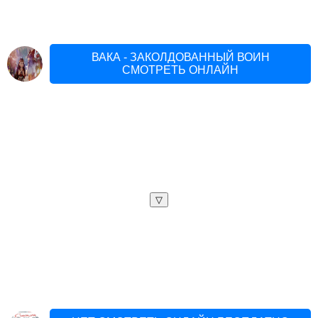
ВАКА - ЗАКОЛДОВАННЫЙ ВОИН
СМОТРЕТЬ ОНЛАЙН
▽