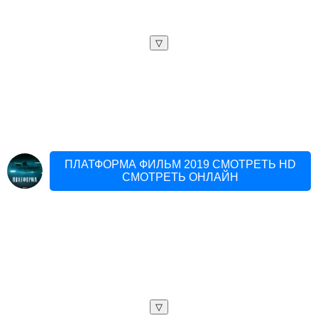
▽
ПЛАТФОРМА ФИЛЬМ 2019 СМОТРЕТЬ HD
СМОТРЕТЬ ОНЛАЙН
▽