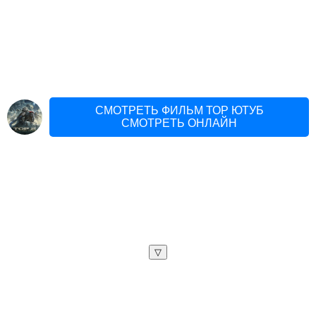
СМОТРЕТЬ ФИЛЬМ ТОР ЮТУБ
СМОТРЕТЬ ОНЛАЙН
▽