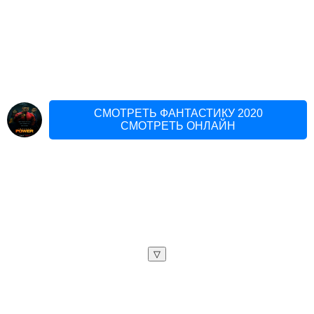
СМОТРЕТЬ ФАНТАСТИКУ 2020
СМОТРЕТЬ ОНЛАЙН
▽