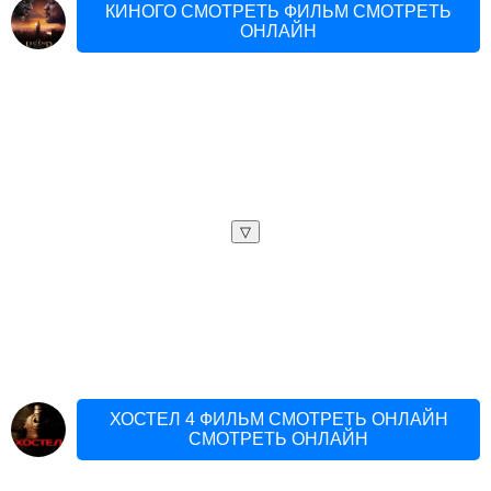
КИНОГО СМОТРЕТЬ ФИЛЬМ СМОТРЕТЬ
ОНЛАЙН
▽
ХОСТЕЛ 4 ФИЛЬМ СМОТРЕТЬ ОНЛАЙН
СМОТРЕТЬ ОНЛАЙН