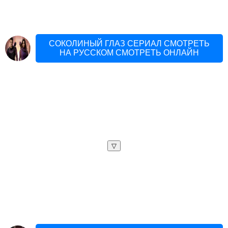
СОКОЛИНЫЙ ГЛАЗ СЕРИАЛ СМОТРЕТЬ
НА РУССКОМ СМОТРЕТЬ ОНЛАЙН
▽