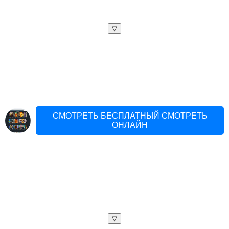
▽
СМОТРЕТЬ БЕСПЛАТНЫЙ СМОТРЕТЬ
ОНЛАЙН
▽