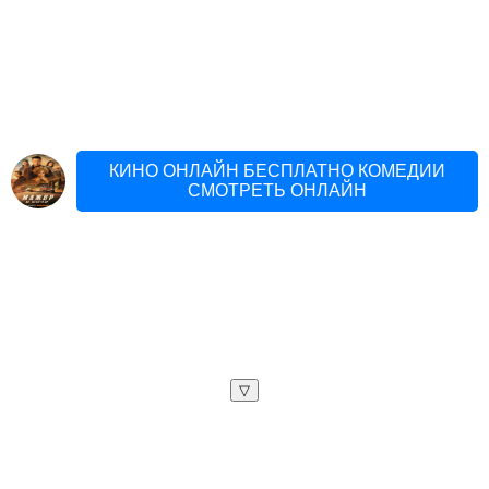
КИНО ОНЛАЙН БЕСПЛАТНО КОМЕДИИ
СМОТРЕТЬ ОНЛАЙН
▽