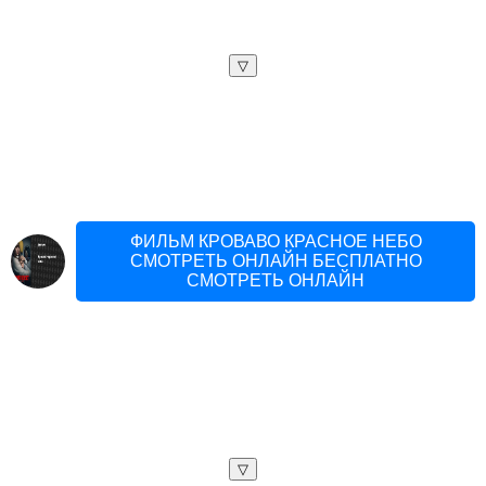
▽
ФИЛЬМ КРОВАВО КРАСНОЕ НЕБО
СМОТРЕТЬ ОНЛАЙН БЕСПЛАТНО
СМОТРЕТЬ ОНЛАЙН
▽