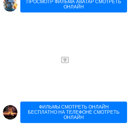
ПРОСМОТР ФИЛЬМА АВАТАР СМОТРЕТЬ
ОНЛАЙН
▽
ФИЛЬМЫ СМОТРЕТЬ ОНЛАЙН
БЕСПЛАТНО НА ТЕЛЕФОНЕ СМОТРЕТЬ
ОНЛАЙН