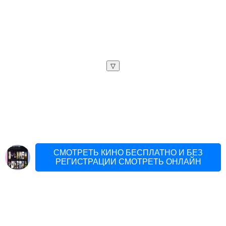
▽
СМОТРЕТЬ КИНО БЕСПЛАТНО И БЕЗ
РЕГИСТРАЦИИ СМОТРЕТЬ ОНЛАЙН