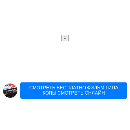
▽
СМОТРЕТЬ БЕСПЛАТНО ФИЛЬМ ТИПА
КОПЫ СМОТРЕТЬ ОНЛАЙН