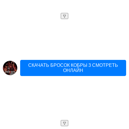
▽
СКАЧАТЬ БРОСОК КОБРЫ 3 СМОТРЕТЬ
ОНЛАЙН
▽