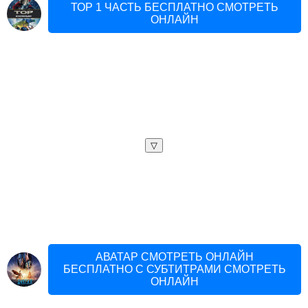
ТОР 1 ЧАСТЬ БЕСПЛАТНО СМОТРЕТЬ
ОНЛАЙН
▽
АВАТАР СМОТРЕТЬ ОНЛАЙН
БЕСПЛАТНО С СУБТИТРАМИ СМОТРЕТЬ
ОНЛАЙН