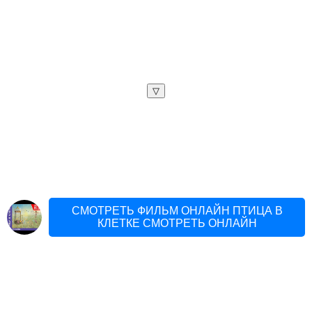
▽
СМОТРЕТЬ ФИЛЬМ ОНЛАЙН ПТИЦА В
КЛЕТКЕ СМОТРЕТЬ ОНЛАЙН