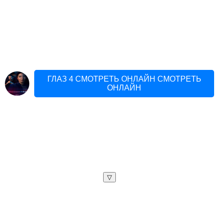
ГЛАЗ 4 СМОТРЕТЬ ОНЛАЙН СМОТРЕТЬ
ОНЛАЙН
▽