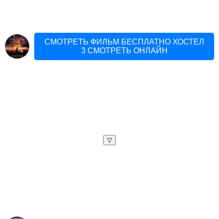
СМОТРЕТЬ ФИЛЬМ БЕСПЛАТНО ХОСТЕЛ
3 СМОТРЕТЬ ОНЛАЙН
▽