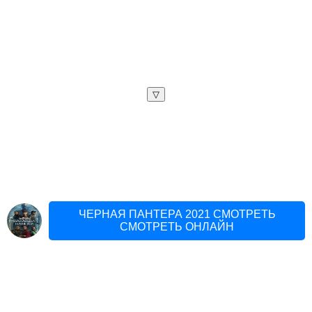
▽
ЧЕРНАЯ ПАНТЕРА 2021 СМОТРЕТЬ
СМОТРЕТЬ ОНЛАЙН