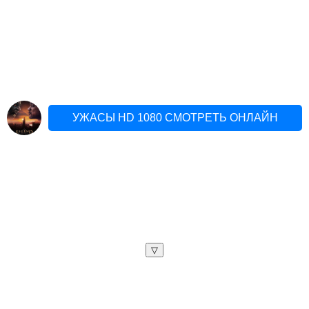
УЖАСЫ HD 1080 СМОТРЕТЬ ОНЛАЙН
▽