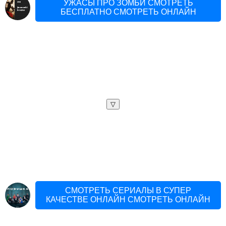
УЖАСЫ ПРО ЗОМБИ СМОТРЕТЬ
БЕСПЛАТНО СМОТРЕТЬ ОНЛАЙН
▽
СМОТРЕТЬ СЕРИАЛЫ В СУПЕР
КАЧЕСТВЕ ОНЛАЙН СМОТРЕТЬ ОНЛАЙН