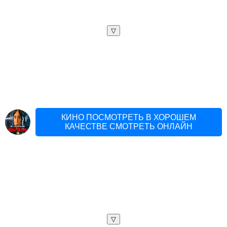
▽
КИНО ПОСМОТРЕТЬ В ХОРОШЕМ
КАЧЕСТВЕ СМОТРЕТЬ ОНЛАЙН
▽